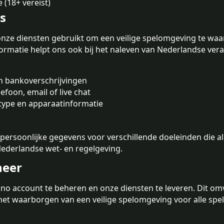
 (18+ vereist)
s
onze diensten gebruikt om een veilige spelomgeving te waa
formatie helpt ons ook bij het naleven van Nederlandse ve
 en bankoverschrijvingen
foon, email of live chat
type en apparaatinformatie
rsoonlijke gegevens voor verschillende doeleinden die all
Nederlandse wet- en regelgeving.
heer
account te beheren en onze diensten te leveren. Dit omv
 het waarborgen van een veilige spelomgeving voor alle spel