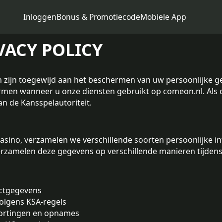
Inloggen
Bonus & Promotiecode
Mobiele App
VACY POLICY
 zijn toegewijd aan het beschermen van uw persoonlijke ge
men wanneer u onze diensten gebruikt op comeon.nl. Als o
n de Kansspelautoriteit.
ino, verzamelen we verschillende soorten persoonlijke i
rzamelen deze gegevens op verschillende manieren tijdens 
ctgegevens
volgens KSA-regels
ortingen en opnames