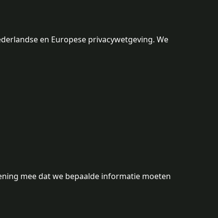
Nederlandse en Europese privacywetgeving. We
kening mee dat we bepaalde informatie moeten