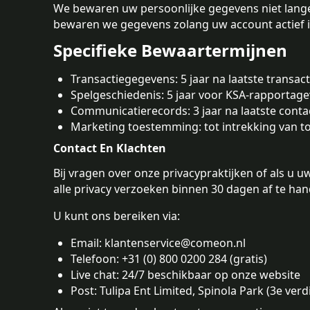
We bewaren uw persoonlijke gegevens niet lange
bewaren we gegevens zolang uw account actief is 
Specifieke Bewaartermijnen
Transactiegegevens: 5 jaar na laatste transa
Spelgeschiedenis: 5 jaar voor KSA-rapportage
Communicatierecords: 3 jaar na laatste conta
Marketing toestemming: tot intrekking van 
Contact En Klachten
Bij vragen over onze privacypraktijken of als u 
alle privacy verzoeken binnen 30 dagen af te han
U kunt ons bereiken via:
Email:
klantenservice@comeon.nl
Telefoon: +31 (0) 800 0200 284 (gratis)
Live chat: 24/7 beschikbaar op onze website
Post: Tulipa Ent Limited, Spinola Park (3e verd