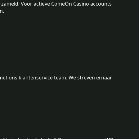
erzameld. Voor actieve ComeOn Casino accounts
n.
 met ons klantenservice team. We streven ernaar