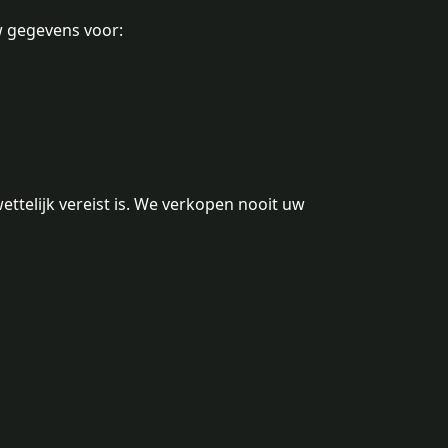
w gegevens voor:
ttelijk vereist is. We verkopen nooit uw