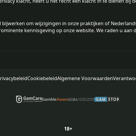
rivacy klacht, heeft u het recht een klacht in te dienen bi
jd bijwerken om wijzigingen in onze praktijken of Nederland
rominente kennisgeving op onze website. We raden u aan d
rivacybeleid
Cookiebeleid
Algemene Voorwaarden
Verantwo
18+