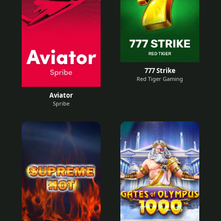
777 Strike
Red Tiger Gaming
Aviator
Spribe