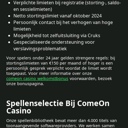
Verplichte limieten bij registratie (storting-, saldo-
en sessielimieten)
Netto stortingslimiet vanaf oktober 2024
Persoonlijk contact bij het verhogen van hoge
limieten
Mogelijkheid tot zelfuitsluiting via Cruks
Gespecialiseerde ondersteuning voor
verslavingsproblematiek
Voor spelers onder 24 jaar gelden strengere regels: bij
stortingslimieten van €150 per maand of hoger is een
persoonlijk gesprek verplicht voordat de limiet wordt
toegepast. Voor meer informatie over onze
comeon casino welkomstbonus
voorwaarden, bezoek
onze bonuspagina.
Spellenselectie Bij ComeOn
Casino
Onze spellenbibliotheek bevat meer dan 4.000 titels van
toonaangevende softwareproviders. We werken samen