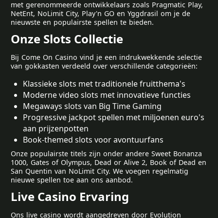
met gerenommeerde ontwikkelaars zoals Pragmatic Play,
NetEnt, NoLimit City, Play'n GO en Yggdrasil om je de
nieuwste en populairste spellen te bieden.
Onze Slots Collectie
Bij Come On Casino vind je een indrukwekkende selectie
van gokkasten verdeeld over verschillende categorieën:
Klassieke slots met traditionele fruitthema's
Moderne video slots met innovatieve functies
Megaways slots van Big Time Gaming
Progressive jackpot spellen met miljoenen euro's
aan prijzenpotten
Book-themed slots voor avontuurfans
Onze populairste titels zijn onder andere Sweet Bonanza
1000, Gates of Olympus, Dead or Alive 2, Book of Dead en
San Quentin van NoLimit City. We voegen regelmatig
nieuwe spellen toe aan ons aanbod.
Live Casino Ervaring
Ons live casino wordt aangedreven door Evolution