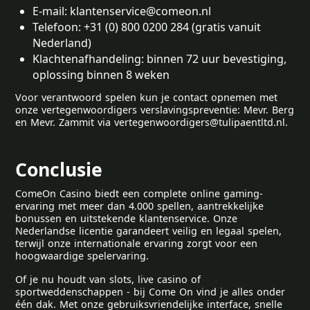
E-mail:
klantenservice@comeon.nl
Telefoon: +31 (0) 800 0200 284 (gratis vanuit
Nederland)
Klachtenafhandeling: binnen 72 uur bevestiging,
oplossing binnen 8 weken
Voor verantwoord spelen kun je contact opnemen met
onze vertegenwoordigers verslavingspreventie: Mevr. Berg
en Mevr. Zammit via
vertegenwoordigers@tulipaentltd.nl
.
Conclusie
ComeOn Casino biedt een complete online gaming-
ervaring met meer dan 4.000 spellen, aantrekkelijke
bonussen en uitstekende klantenservice. Onze
Nederlandse licentie garandeert veilig en legaal spelen,
terwijl onze internationale ervaring zorgt voor een
hoogwaardige spelervaring.
Of je nu houdt van slots, live casino of
sportweddenschappen - bij Come On vind je alles onder
één dak. Met onze gebruiksvriendelijke interface, snelle