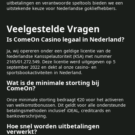
uitbetalingen en verantwoorde speltools bieden we een
uitstekende keuze voor Nederlandse gokliefhebbers.
Veelgestelde Vragen
Is ComeOn Casino legaal in Nederland?
Ja, wij opereren onder een geldige licentie van de
Nederlandse Kansspelautoriteit (KSA) met nummer
2165/01.272.549. Deze licentie werd uitgegeven op 5
september 2022 en dekt al onze casino- en
sportsbookactiviteiten in Nederland.
Wat is de minimale storting bij
ComeOn?
Onze minimale storting bedraagt €20 voor het activeren
van welkomstbonussen. Dit geldt voor alle ondersteunde
betalingsmethoden inclusief iDEAL, creditcards en
bankoverschrijving.
Hoe snel worden uitbetalingen
verwerkt?