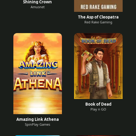
Shining Crown
Amusnet
The Asp of Cleopatra
Red Rake Gaming
Book of Dead
Play n GO
Amazing Link Athena
SpinPlay Games