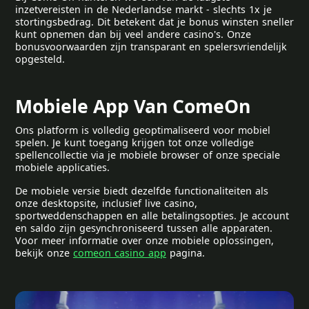
inzetvereisten in de Nederlandse markt - slechts 1x je
stortingsbedrag. Dit betekent dat je bonus winsten sneller
kunt opnemen dan bij veel andere casino's. Onze
bonusvoorwaarden zijn transparant en spelersvriendelijk
opgesteld.
Mobiele App Van ComeOn
Ons platform is volledig geoptimaliseerd voor mobiel
spelen. Je kunt toegang krijgen tot onze volledige
spellencollectie via je mobiele browser of onze speciale
mobiele applicaties.
De mobiele versie biedt dezelfde functionaliteiten als
onze desktopsite, inclusief live casino,
sportweddenschappen en alle betalingsopties. Je account
en saldo zijn gesynchroniseerd tussen alle apparaten.
Voor meer informatie over onze mobiele oplossingen,
bekijk onze
comeon casino app
pagina.