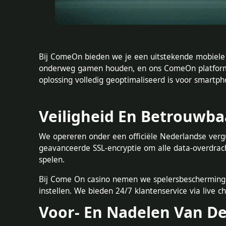
Bij ComeOn bieden we je een uitstekende mobiele 
onderweg gamen houden, en ons ComeOn platform zo
oplossing volledig geoptimaliseerd is voor smartph
Veiligheid En Betrouwba
We opereren onder een officiële Nederlandse ver
geavanceerde SSL-encryptie om alle data-overdrach
spelen.
Bij Come On casino nemen we spelersbescherming s
instellen. We bieden 24/7 klantenservice via live c
Voor- En Nadelen Van D