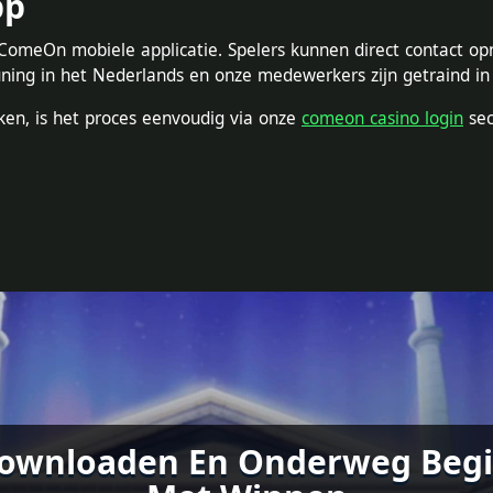
pp
de ComeOn mobiele applicatie. Spelers kunnen direct contact
ning in het Nederlands en onze medewerkers zijn getraind in 
ken, is het proces eenvoudig via onze
comeon casino login
sec
ownloaden En Onderweg Beg