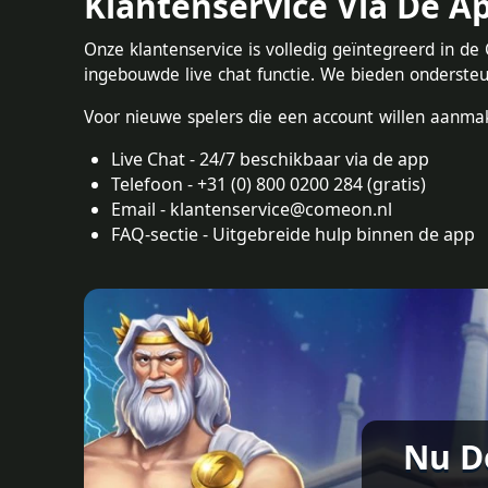
Klantenservice Via De A
Onze klantenservice is volledig geïntegreerd in 
ingebouwde live chat functie. We bieden ondersteu
Voor nieuwe spelers die een account willen aanma
Live Chat - 24/7 beschikbaar via de app
Telefoon - +31 (0) 800 0200 284 (gratis)
Email -
klantenservice@comeon.nl
FAQ-sectie - Uitgebreide hulp binnen de app
Nu D