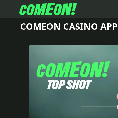
COMEON CASINO APP