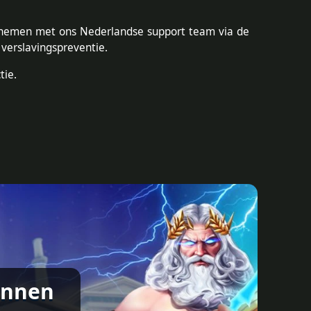
 opnemen met ons Nederlandse support team via de
verslavingspreventie.
tie.
innen