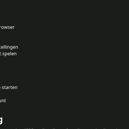
browser
tellingen
t spelen
 starten
unt
g