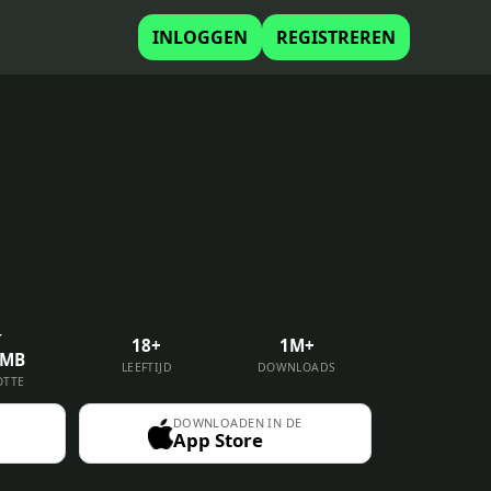
INLOGGEN
REGISTREREN
⬇
18+
1M+
5MB
LEEFTIJD
DOWNLOADS
OTTE
DOWNLOADEN IN DE
App Store