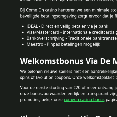
Bij Come On casino hanteren we een minimale stor
beveiligde betalingsomgeving zorgt ervoor dat je f
iDEAL - Direct en veilig betalen via je bank
Visa/Mastercard - Internationale creditcards
Bankoverschrijving - Traditionele banktransfe
Maestro - Pinpas betalingen mogelijk
Welkomstbonus Via De 
We belonen nieuwe spelers met een aantrekkelijke
spins of Evolution coupons. Onze welkomstpakket be
Voor de eerste storting van €20 of meer ontvang j
onze bonusvoorwaarden eerlijk en transparant zijn
promoties, bekijk onze
comeon casino bonus
pagin