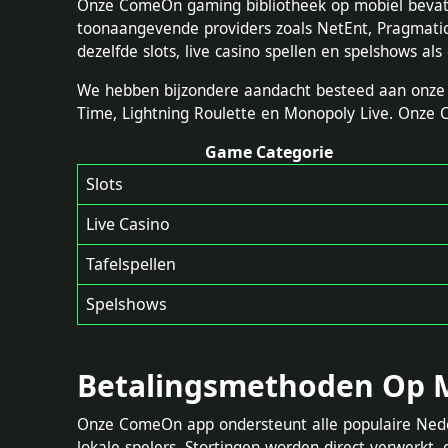
Onze ComeOn gaming bibliotheek op mobiel bevat 
toonaangevende providers zoals NetEnt, Pragmatic
dezelfde slots, live casino spellen en spelshows als
We hebben bijzondere aandacht besteed aan onze li
Time, Lightning Roulette en Monopoly Live. Onze 
Game Categorie
Slots
Live Casino
Tafelspellen
Spelshows
Betalingsmethoden Op 
Onze ComeOn app ondersteunt alle populaire Neder
lokale spelers. Stortingen worden direct verwerkt